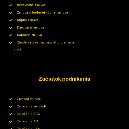
Rezevačná zmluva
Zmluva o budúcej kúpnej zmluve
Kúpna zmluva
Darovacia zmluva
Nájomná zmluva
Zriadenie a výmaz vecného bremena
a iné...
Začiatok podnikania
Živnosť vs SRO
Založenie živnosti
Založenie SRO
Založenie AS
Založenie JSA