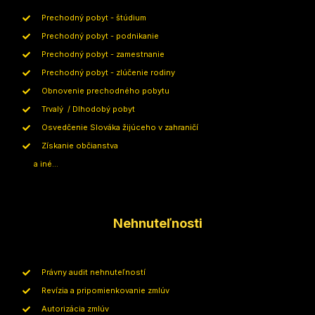
Prechodný pobyt - štúdium
Prechodný pobyt - podnikanie
Prechodný pobyt - zamestnanie
Prechodný pobyt - zlúčenie rodiny
Obnovenie prechodného pobytu
Trvalý / Dlhodobý pobyt
Osvedčenie Slováka žijúceho v zahraničí
Získanie občianstva
a iné...
Nehnuteľnosti
Právny audit nehnuteľností
Revízia a pripomienkovanie zmlúv
Autorizácia zmlúv