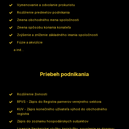
Vymenovanie a odvolanie prokuristu
Rozšírenie predmetov podnikania
Zmena obchodného mena spoločnosti
Zmena spôsobu konania konateľa
Zvýšenie a zníženie základného imania spoločnosti
Fúzie a akvizície
a iné...
Priebeh podnikania
Rozšírenie živnosti
RPVS - Zápis do Registra parnerov verejného sektora
KUV - Zápis konečného užívateľa výhod do obchodného
registra
Zápis do zoznamu hospodárskych subjektov
Licencie (technickej služby, taxislužby, povolenie na dopravu,