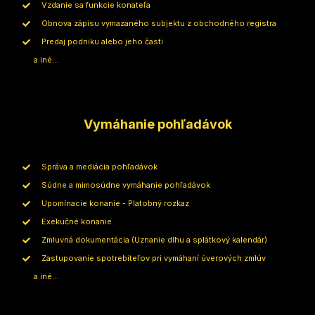
Vzdanie sa funkcie konateľa
Obnova zápisu vymazaného subjektu z obchodného registra
Predaj podniku alebo jeho časti
a iné...
Vymáhanie pohľadávok
Správa a mediácia pohľadávok
Súdne a mimosúdne vymáhanie pohľadávok
Upomínacie konanie - Platobný rozkaz
Exekučné konanie
Zmluvná dokumentácia (Uznanie dlhu a splátkový kalendár)
Zastupovanie spotrebiteľov pri vymáhaní úverových zmlúv
a iné...